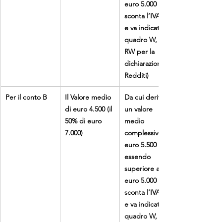
euro 5.000
sconta l’IVAFE 
e va indicato ne
quadro W, o 
RW per la 
dichiarazione 
Redditi)
Per il conto B
Il Valore medio 
Da cui deriva 
di euro 4.500 (il
un valore 
50% di euro 
medio
7.000)
complessivo di 
euro 5.500 (che
essendo 
superiore ad 
euro 5.000
sconta l’IVAFE 
e va indicato ne
quadro W, o 