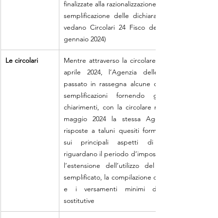
finalizzate alla razionalizzazione e
semplificazione delle dichiarazioni fiscali (si 
vedano Circolari 24 Fisco del 24, 25 e 26 
gennaio 2024)
Le circolari
Mentre attraverso la circolare n. 8/E dell’11 
aprile 2024, l’Agenzia delle entrate ha 
passato in rassegna alcune delle predette 
semplificazioni fornendo gli opportuni 
chiarimenti, con la circolare n. 12/E del 31 
maggio 2024 la stessa Agenzia fornisce 
risposte a taluni quesiti formulati dai CAF, 
sui principali aspetti di novità che 
riguardano il periodo d’imposta 2023, tra cui 
l’estensione dell’utilizzo del modello 730 
semplificato, la compilazione del quadro RW 
e i versamenti minimi delle imposte 
sostitutive