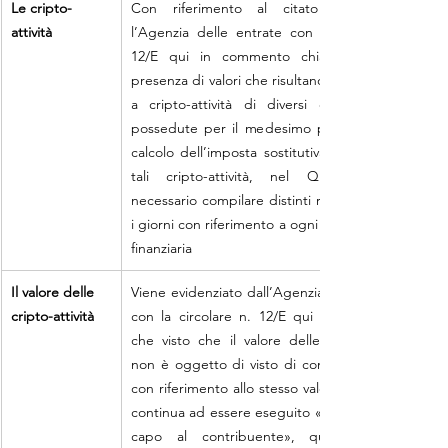
Le cripto-
Con riferimento al citato quadro W, 
attività
l’Agenzia delle entrate con la circolare n. 
12/E qui in commento chiarisce che in 
presenza di valori che risultano essere riferiti 
a cripto-attività di diversi emittenti non 
possedute per il medesimo periodo, per il 
calcolo dell’imposta sostitutiva sul valore di 
tali cripto-attività, nel Quadro W è 
necessario compilare distinti righi indicando 
i giorni con riferimento a ogni singola attività 
finanziaria
Il valore delle 
Viene evidenziato dall’Agenzia delle entrate 
cripto-attività
con la circolare n. 12/E qui in commento, 
che visto che il valore delle cripto-attività 
non è oggetto di visto di conformità e che 
con riferimento allo stesso valore il controllo 
continua ad essere eseguito «unicamente in 
capo al contribuente», quest’ultimo è 