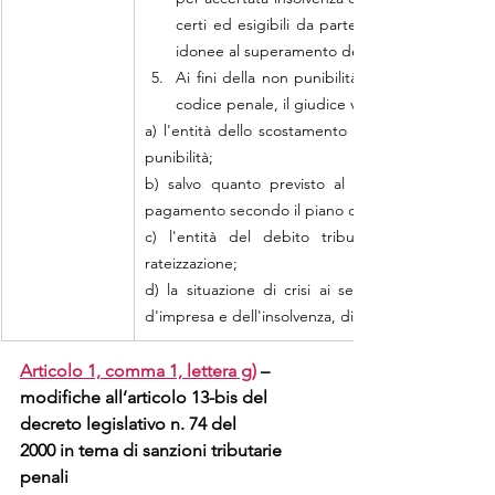
certi ed esigibili da parte di amministrazioni 
idonee al superamento della crisi.
Ai fini della non punibilità per particolare tenu
codice penale, il giudice valuta, in modo prev
a) l'entità dello scostamento dell'imposta evasa risp
punibilità;
b) salvo quanto previsto al comma 1, l'avvenut
pagamento secondo il piano di rateizzazione concor
c) l'entità del debito tributario residuo, qu
rateizzazione;
d) la situazione di crisi ai sensi dell'articolo 2,
d'impresa e dell'insolvenza, di cui al decreto legis
Articolo 1, comma 1, lettera g)
 – 
modifiche all’articolo 13-bis del 
decreto legislativo n. 74 del
2000 in tema di sanzioni tributarie 
penali