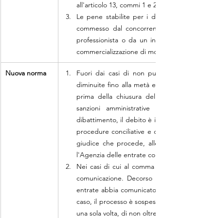
all'articolo 13, commi 1 e 2.
Le pene stabilite per i delitti di cui al tito
commesso dal concorrente nell'esercizio dell'
professionista o da un intermediario finanziar
commercializzazione di modelli di evasione fisc
Nuova norma
Fuori dai casi di non punibilità, le pene pe
diminuite fino alla metà e non si applicano le 
prima della chiusura del dibattimento di pr
sanzioni amministrative e interessi, è es
dibattimento, il debito è in fase di estinzione
procedure conciliative e di adesione all'acce
giudice che procede, allegando la relativa 
l'Agenzia delle entrate con indicazione del r
Nei casi di cui al comma 1, secondo periodo, 
comunicazione. Decorso un anno la sospensi
entrate abbia comunicato che il pagamento de
caso, il processo è sospeso per ulteriori tre me
una sola volta, di non oltre tre mesi, qualora l