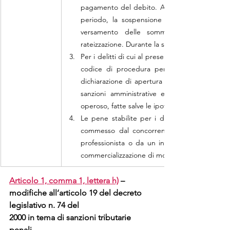
pagamento del debito. Anche prima del decors
periodo, la sospensione è revocata quando l
versamento delle somme dovute o comun
rateizzazione. Durante la sospensione del proc
Per i delitti di cui al presente decreto l'applic
codice di procedura penale può essere chie
dichiarazione di apertura del dibattimento di
sanzioni amministrative e interessi, è esti
operoso, fatte salve le ipotesi di cui all'articol
Le pene stabilite per i delitti di cui al tito
commesso dal concorrente nell'esercizio dell'
professionista o da un intermediario finanziar
commercializzazione di modelli di evasione fisc
Articolo 1, comma 1, lettera h)
 – 
modifiche all’articolo 19 del decreto 
legislativo n. 74 del
2000 in tema di sanzioni tributarie 
penali