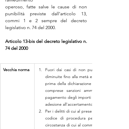
operoso, fatte salve le cause di non 
punibilità previste dall’articolo 13, 
commi 1 e 2 sempre del decreto 
legislativo n. 74 del 2000.
Articolo 13-bis del decreto legislativo n. 
74 del 2000
Vecchia norma
Fuori dai casi di non punibilità, le pene pe
diminuite fino alla metà e non si applicano le 
prima della dichiarazione di apertura del diba
comprese sanzioni amministrative e interes
pagamento degli importi dovuti, anche a seguit
adesione all'accertamento previste dalle norme
Per i delitti di cui al presente decreto l'applic
codice di procedura penale può essere chi
circostanza di cui al comma 1, nonché il ravved