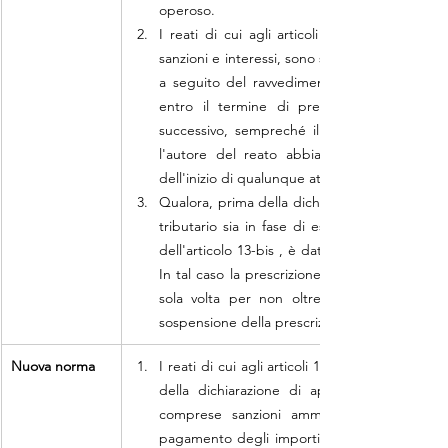
operoso.
I reati di cui agli articoli 2, 3, 4 e 5 non s
sanzioni e interessi, sono stati estinti median
a seguito del ravvedimento operoso o della 
entro il termine di presentazione della dic
successivo, sempreché il ravvedimento o la 
l'autore del reato abbia avuto formale cono
dell'inizio di qualunque attività di accertame
Qualora, prima della dichiarazione di apertura
tributario sia in fase di estinzione mediante ra
dell'articolo 13-bis , è dato un termine di tr
In tal caso la prescrizione è sospesa. Il Giud
sola volta per non oltre tre mesi, qualora 
sospensione della prescrizione
Nuova norma
I reati di cui agli articoli 10-bis, 10-ter e 10
della dichiarazione di apertura del dibatti
comprese sanzioni amministrative e interess
pagamento degli importi dovuti, anche a segui