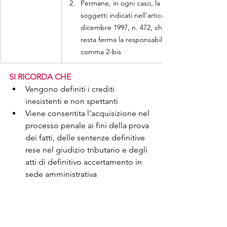
Permane, in ogni caso, la responsabilità per la
soggetti indicati nell'articolo 11, comma 1, del
dicembre 1997, n. 472, che non siano persone 
resta ferma la responsabilità degli enti e societ
comma 2-bis
SI RICORDA CHE
Vengono definiti i crediti 
inesistenti e non spettanti
Viene consentita l’acquisizione nel 
processo penale ai fini della prova 
dei fatti, delle sentenze definitive 
rese nel giudizio tributario e degli 
atti di definitivo accertamento in 
sede amministrativa
SCHEMI E TABELLE
Riforma fiscale: la revisione del sistema 
sanzionatorio tributario – prima parte – 