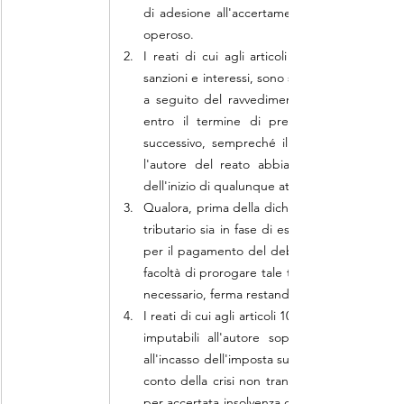
di adesione all'accertamento previste dalle 
operoso.
I reati di cui agli articoli 2, 3, 4 e 5 non s
sanzioni e interessi, sono stati estinti median
a seguito del ravvedimento operoso o della 
entro il termine di presentazione della dic
successivo, sempreché il ravvedimento o la 
l'autore del reato abbia avuto formale cono
dell'inizio di qualunque attività di accertame
Qualora, prima della dichiarazione di apertura
tributario sia in fase di estinzione mediante 
per il pagamento del debito residuo. In tal ca
facoltà di prorogare tale termine una sola volt
necessario, ferma restando la sospensione del
I reati di cui agli articoli 10-bis e 10-ter non 
imputabili all'autore sopravvenute, rispettiv
all'incasso dell'imposta sul valore aggiunto. Ai 
conto della crisi non transitoria di liquidità de
per accertata insolvenza o sovraindebitamento