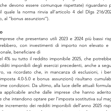
i (che devono essere comunque rispettate) riguardano p
l quale la norma rinvia all’articolo 4 del Dlgs 216/202
, al “bonus assunzioni”).
to
mprese che presentano utili 2023 e 2024 più bassi risp
rebbero, con investimenti di importo non elevato e c
nale, beneficiare di
el 4% su tutto il reddito imponibile 2025, che potrebbe
edditi imponibili degli esercizi precedenti, anche a segu
tro, va ricordato che, in mancanza di esclusioni, i benef
imposta 4.0-5.0 e bonus assunzioni) risultano cumulabil
me condizioni. Da ultimo, alla luce delle attuali formula
ulta applicabile anche dalle imprese che hanno aderito
e che intendono optare per l’imposta sostitutiva sul magg
rte incremento dei redditi imponibili dell’anno 2025 risp