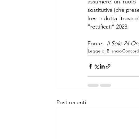
assumere un ruolo r
sostitutiva (che pres
Ires ridotta trover
“rettificati” 2023.
Fonte: 
Il Sole 24 Or
Legge di Bilancio
Concord
Post recenti