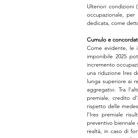
Ulteriori condizion
occupazionale, per i
dedicata, come detto
Cumulo e concorda
Come evidente, le i
imponibile 2025 pot
incremento occupazio
una riduzione Ires d
lunga superiore ai r
aggregativi. Tra l’al
premiale, credito d’
rispetto delle medesi
l’Ires premiale ris
preventivo biennale 
realtà, in caso di fo