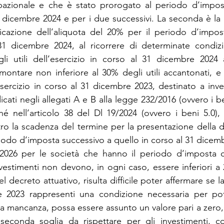
pazionale e che è stato prorogato al periodo d’impost
1 dicembre 2024 e per i due successivi. La seconda è la “
icazione dell’aliquota del 20% per il periodo d’impost
31 dicembre 2024, al ricorrere di determinate condizi
egli utili dell’esercizio in corso al 31 dicembre 2024
montare non inferiore al 30% degli utili accantonati, e n
esercizio in corso al 31 dicembre 2023, destinato a inve
icati negli allegati A e B alla legge 232/2016 (ovvero i ben
é nell’articolo 38 del Dl 19/2024 (ovvero i beni 5.0), r
o la scadenza del termine per la presentazione della di
eriodo d’imposta successivo a quello in corso al 31 dicem
 2026 per le società che hanno il periodo d’imposta c
nvestimenti non devono, in ogni caso, essere inferiori a
 decreto attuativo, risulta difficile poter affermare se l
e 2023 rappresenti una condizione necessaria per pot
ua mancanza, possa essere assunto un valore pari a zero,
seconda soglia da rispettare per gli investimenti, co