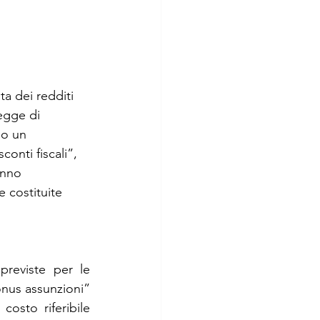
a dei redditi 
egge di 
no un 
onti fiscali”, 
anno 
 costituite 
reviste per le 
onus assunzioni” 
osto riferibile 