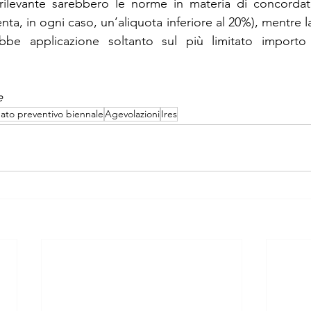
ilevante sarebbero le norme in materia di concordat
enta, in ogni caso, un’aliquota inferiore al 20%), mentre l
ebbe applicazione soltanto sul più limitato importo p
e
ato preventivo biennale
Agevolazioni
Ires