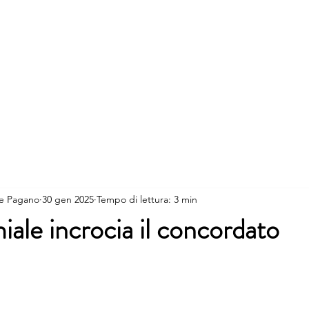
rvizi
Professionisti
Notizie
Lavora con noi
e Pagano
30 gen 2025
Tempo di lettura: 3 min
iale incrocia il concordato
lle su 5.