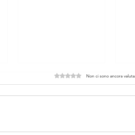
Valutazione 0 stelle su 5.
Non ci sono ancora valuta
Responsabilità dei professionisti
Meno 
senza automatismi per il Fisco
2025: 