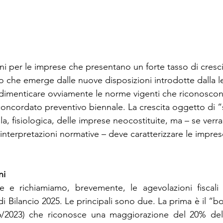
i per le imprese che presentano un forte tasso di crescit
ro che emerge dalle nuove disposizioni introdotte dalla l
 dimenticare ovviamente le norme vigenti che riconosco
oncordato preventivo biennale. La crescita oggetto di “sc
ella, fisiologica, delle imprese neocostituite, ma – se verr
nterpretazioni normative – deve caratterizzare le imprese
ni
e richiamiamo, brevemente, le agevolazioni fiscali p
i Bilancio 2025. Le principali sono due. La prima è il “b
16/2023) che riconosce una maggiorazione del 20% del c