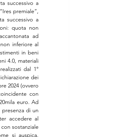
a successivo a 
Ires premiale”, 
a successivo a 
oni: quota non 
 accantonata ad 
on inferiore al 
stimenti in beni 
i 4.0, materiali 
ealizzati dal 1° 
chiarazione dei 
bre 2024 (ovvero 
oincidente con 
 20mila euro. Ad 
a presenza di un 
er accedere al 
 con sostanziale 
me si auspica. 