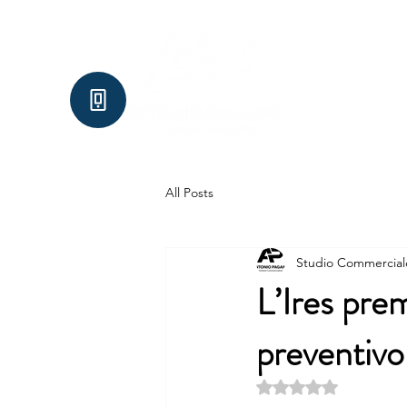
Home
Chi Siamo
Se
All Posts
Studio Commercial
L’Ires prem
preventivo
Valutazione NaN ste