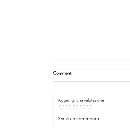
Commenti
Aggiungi una valutazione
Vetrate panoramiche sul balcone
Scrivi un commento...
lecite anche se impediscono la