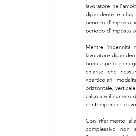
lavoratore nell’ambi
dipendente e che, i
periodo d’imposta an
periodo d’imposta suc
Mentre l’indennità 
lavoratore dipendent
bonus spetta per i gi
chiarito che nessu
«particolari modali
orizzontale, vertical
calcolare il numero d
contemporanei devon
Con riferimento all
complessivo non s