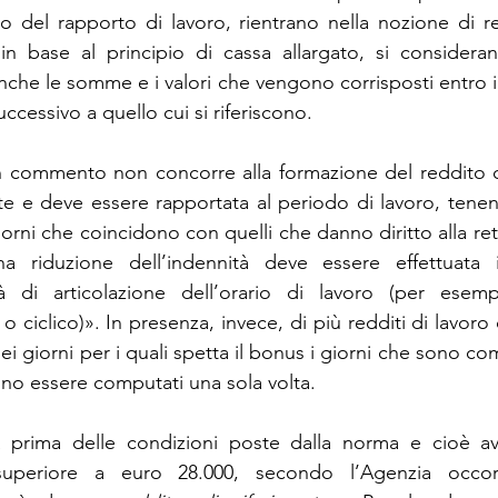
to del rapporto di lavoro, rientrano nella nozione di re
n base al principio di cassa allargato, si considerano
che le somme e i valori che vengono corrisposti entro il
cessivo a quello cui si riferiscono. 
in commento non concorre alla formazione del reddito c
e e deve essere rapportata al periodo di lavoro, tenen
orni che coincidono con quelli che danno diritto alla ret
na riduzione dell’indennità deve essere effettuata 
tà di articolazione dell’orario di lavoro (per esempi
e o ciclico)». In presenza, invece, di più redditi di lavoro
ei giorni per i quali spetta il bonus i giorni che sono com
o essere computati una sola volta. 
a prima delle condizioni poste dalla norma e cioè av
uperiore a euro 28.000, secondo l’Agenzia occorr