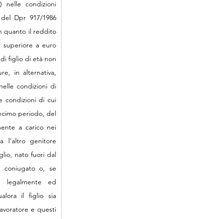
 nelle condizioni 
 del Dpr 917/1986 
n quanto il reddito 
 superiore a euro 
i figlio di età non 
e, in alternativa, 
elle condizioni di 
 condizioni di cui 
decimo periodo, del 
ente a carico nei 
 l’altro genitore 
lio, nato fuori dal 
a coniugato o, se 
e legalmente ed 
ora il figlio sia 
lavoratore e questi 