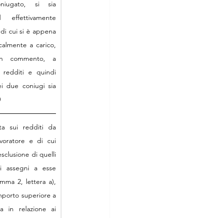
ugato, si sia 
effettivamente 
 di cui si è appena 
calmente a carico, 
 in commento, a 
 redditi e quindi 
i due coniugi sia 
0
a sui redditi da 
voratore e di cui 
sclusione di quelli 
 assegni a esse 
omma 2, lettera a), 
porto superiore a 
 in relazione ai 