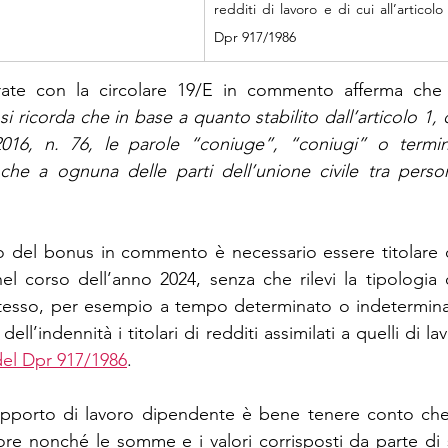
redditi di lavoro e di cui all’articol
Dpr 917/1986
trate con la circolare 19/E in commento afferma che
i ricorda che in base a quanto stabilito dall’articolo 1,
6, n. 76, le parole “coniuge”, “coniugi” o termini 
nche a ognuna delle parti dell’unione civile tra perso
o del bonus in commento è necessario essere titolare d
l corso dell’anno 2024, senza che rilevi la tipologia c
stesso, per esempio a tempo determinato o indetermina
ell’indennità i titolari di redditi assimilati a quelli di l
del Dpr 917/1986
.
pporto di lavoro dipendente è bene tenere conto che tut
ore nonché le somme e i valori corrisposti da parte di s