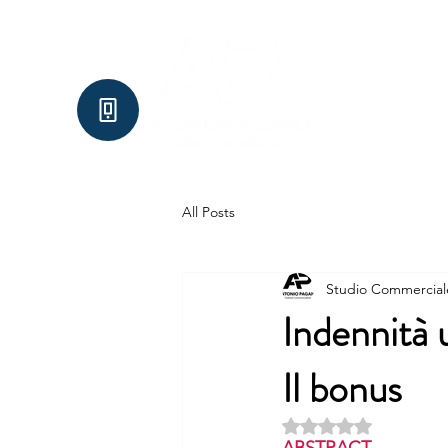
Home
Chi Siamo
Se
All Posts
Studio Commercial
Indennità 
Il bonus
Valutazione NaN ste