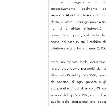
non sia coniugato o, se coni
successivamente legalmente ed 
separato. Al di fuori delle condizioni
detto, qualora il coniuge non sia fis
non vi è diritto all’indennità
prescindere, quindi, dal livello dei
anche nel caso in cui il reddito de
inferiore al citato limite di euro 28.00
avere un’imposta lorda determinat
lavoro dipendente percepiti dal la
all’articolo 49 del Dpr 917/1986, con e
da pensioni di ogni genere e gli
equiparati e di cui all’articolo 49, c
sempre del Dpr 917/1986, che è di im
quello della detrazione che spetta