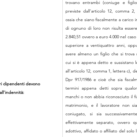
trovano entrambi (coniuge e figlio)
previste dall’articolo 12, comma 2,
ossia che siano fiscalmente a carico i
di ognuno di loro non risulta essere
2.840,51 ovvero a euro 4.000 nel caso d
superiore a ventiquattro anni, oppur
avere almeno un figlio che si trova n
cui si è appena detto e sussistano le
all’articolo 12, comma 1, lettera c), 
Dpr 917/1986 e cioè che sia fiscalm
ori dipendenti devono 
termini appena detti sopra qualora
ll’indennità:
manchi o non abbia riconosciuto il fig
matrimonio, e il lavoratore non si
coniugato, si sia successivament
effettivamente separato, ovvero qual
adottivo, affidato o affiliato del solo 