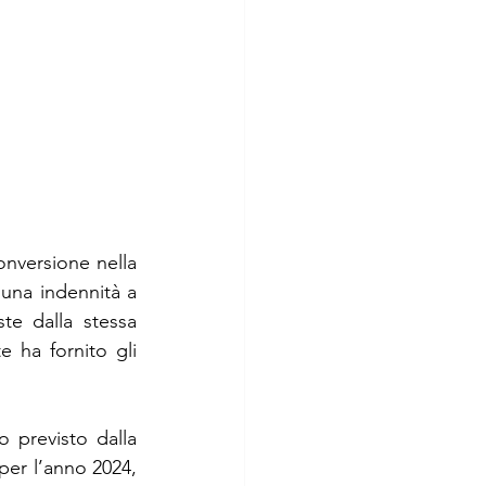
conversione nella 
una indennità a 
te dalla stessa 
e ha fornito gli 
Il citato articolo 2-bis stabilisce che, in attesa del regime fiscale sostitutivo previsto dalla 
per l’anno 2024, 