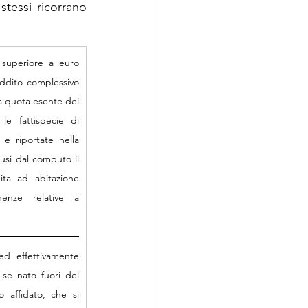
tessi ricorrano 
superiore a euro 
ddito complessivo 
a quota esente dei 
le fattispecie di 
 e riportate nella 
si dal computo il 
ita ad abitazione 
enze relative a 
d effettivamente 
se nato fuori del 
 affidato, che si 