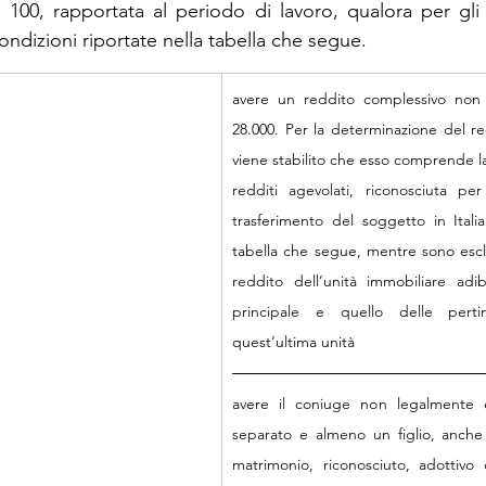
 100, rapportata al periodo di lavoro, qualora per gli s
ndizioni riportate nella tabella che segue.
avere un reddito complessivo non 
28.000. Per la determinazione del re
viene stabilito che esso comprende l
redditi agevolati, riconosciuta per 
trasferimento del soggetto in Italia
tabella che segue, mentre sono esclu
reddito dell’unità immobiliare adib
principale e quello delle pertin
quest’ultima unità
avere il coniuge non legalmente e
separato e almeno un figlio, anche 
matrimonio, riconosciuto, adottivo o