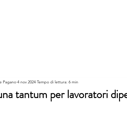
rvizi
Professionisti
Notizie
Lavora con noi
e Pagano
4 nov 2024
Tempo di lettura: 6 min
una tantum per lavoratori dip
lle su 5.