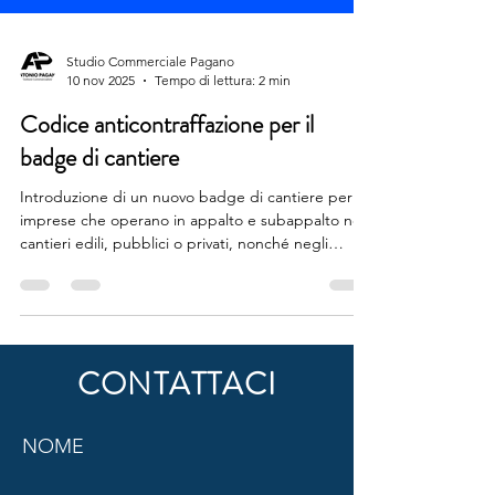
Studio Commerciale Pagano
10 nov 2025
Tempo di lettura: 2 min
Codice anticontraffazione per il
badge di cantiere
Introduzione di un nuovo badge di cantiere per le
imprese che operano in appalto e subappalto nei
cantieri edili, pubblici o privati, nonché negli
ulteriori ambiti di attività a rischio più elevato, che
saranno individuati da un apposito decreto
ministeriale entro sessanta giorni dalla data di
entrata in vigore del decreto. È questa una delle
disposizioni introdotte dal decreto legge 159/2025
CONTATTACI
(sicurezza sul lavoro), in vigore dal 31 ottobre. In
realtà non si tratta di una nov
NOME